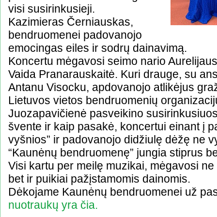
visi susirinkusieji.
Kazimieras Černiauskas,
bendruomenei padovanojo
emocingas eiles ir sodrų dainavimą.
Koncertu mėgavosi seimo nario Aurelijaus 
Vaida Pranarauskaitė. Kuri drauge, su ans
Antanu Visocku, apdovanojo atlikėjus graž
Lietuvos vietos bendruomenių organizacij
Juozapavičienė pasveikino susirinkusiuos
švente ir kaip pasakė, koncertui einant į p
vyšnios” ir padovanojo didžiulę dėžę ne vy
“Kaunėnų bendruomenę” jungia stiprus be
Visi kartu per meilę muzikai, mėgavosi ne 
bet ir puikiai pažįstamomis dainomis.
Dėkojame Kaunėnų bendruomenei už pasi
nuotraukų yra čia.