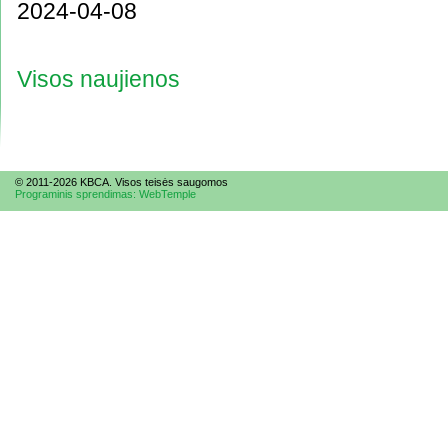
2024-04-08
Visos naujienos
© 2011-2026 KBCA. Visos te
is
ės saugomos
Programinis sprendimas: WebTemple