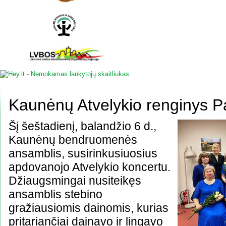
Kaunėnų Atvelykio renginys Pa
Šį šeštadienį, balandžio 6 d.,
Kaunėnų bendruomenės
ansamblis, susirinkusiuosius
apdovanojo Atvelykio koncertu.
Džiaugsmingai nusiteikęs
ansamblis stebino
gražiausiomis dainomis, kurias
pritariančiai dainavo ir lingavo