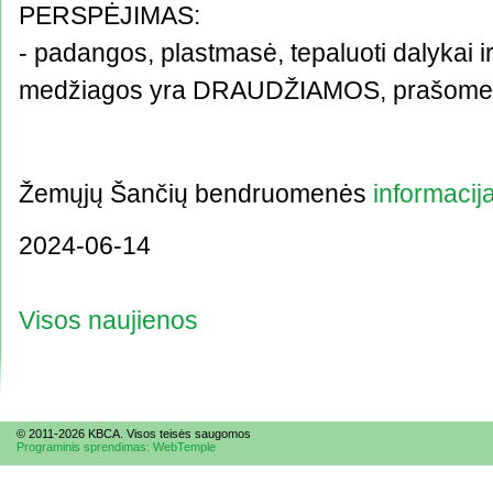
PERSPĖJIMAS:
- padangos, plastmasė, tepaluoti dalykai i
medžiagos yra DRAUDŽIAMOS, prašome jų 
Žemųjų Šančių bendruomenės
informacija
2024-06-14
Visos naujienos
© 2011-2026 KBCA. Visos te
is
ės saugomos
Programinis sprendimas: WebTemple