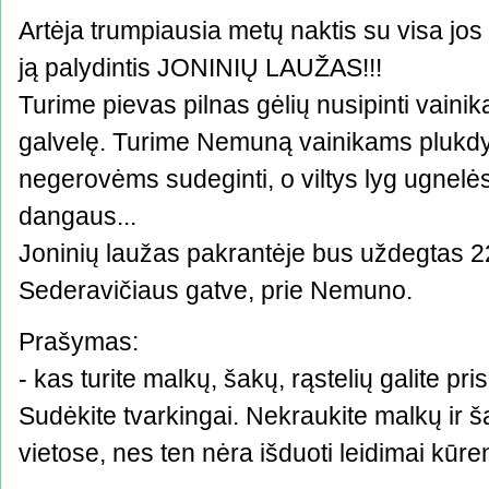
Artėja trumpiausia metų naktis su visa jos m
ją palydintis JONINIŲ LAUŽAS!!!
Turime pievas pilnas gėlių nusipinti vainik
galvelę. Turime Nemuną vainikams plukdy
negerovėms sudeginti, o viltys lyg ugnelės
dangaus...
Joninių laužas pakrantėje bus uždegtas 2
Sederavičiaus gatve, prie Nemuno.
Prašymas:
- kas turite malkų, šakų, rąstelių galite pri
Sudėkite tvarkingai. Nekraukite malkų ir 
vietose, nes ten nėra išduoti leidimai kūren