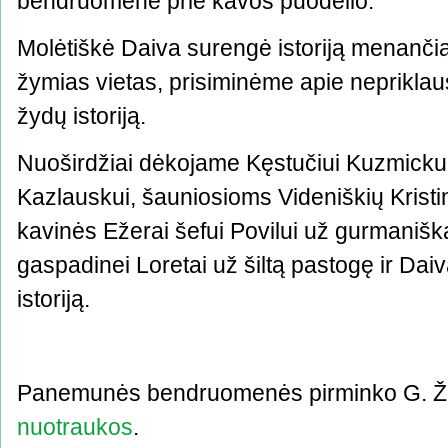
bendruomene prie kavos puodelio.
Molėtiškė Daiva surengė istoriją menančią
žymias vietas, prisiminėme apie neprikla
žydų istoriją.
Nuoširdžiai dėkojame Kęstučiui Kuzmickui
Kazlauskui, šauniosioms Videniškių Kristin
kavinės Ežerai šefui Povilui už gurmanišk
gaspadinei Loretai už šiltą pastogę ir Da
istoriją.
Panemunės bendruomenės pirminko G. Žuk
nuotraukos
.