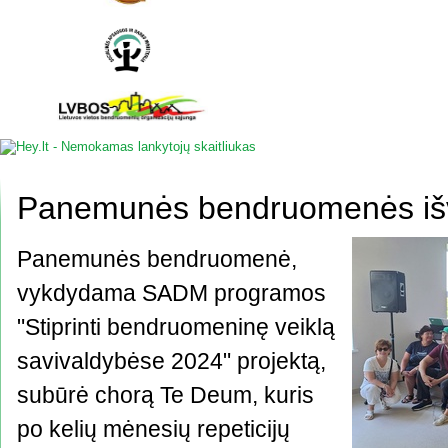
Panemunės bendruomenės iš
Panemunės bendruomenė,
vykdydama SADM programos
"Stiprinti bendruomeninę veiklą
savivaldybėse 2024" projektą,
subūrė chorą Te Deum, kuris
po kelių mėnesių repeticijų