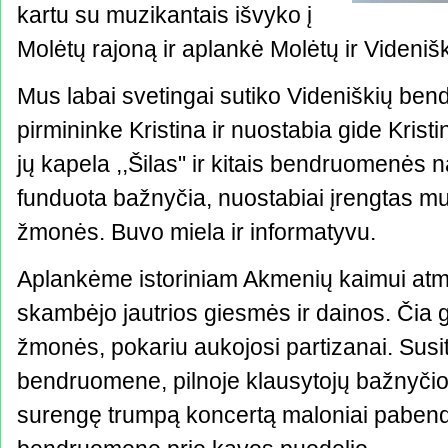
kartu su muzikantais išvyko į
Molėtų rajoną ir aplankė Molėtų ir Viden
Mus labai svetingai sutiko Videniškių be
pirmininke Kristina ir nuostabia gide Kristi
jų kapela ,,Šilas" ir kitais bendruomenės n
funduota bažnyčia, nuostabiai įrengtas muzi
žmonės. Buvo miela ir informatyvu.
Aplankėme istoriniam Akmenių kaimui atmin
skambėjo jautrios giesmės ir dainos. Čia g
žmonės, pokariu aukojosi partizanai. Susi
bendruomene, pilnoje klausytojų bažnyčio
surengę trumpą koncertą maloniai pabend