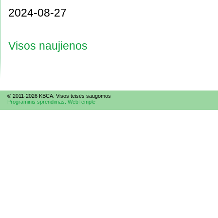
2024-08-27
Visos naujienos
© 2011-2026 KBCA. Visos te
is
ės saugomos
Programinis sprendimas: WebTemple