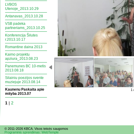
LVBOS
Utenoje_2013.10.29
Antanavas_2013.10.28
VSB padeka
partneriams_2013.10.25
Konferencija Šilutes
r.2013.10.17
Romantine daina 2013
Kaimo projektu
apziura_2013.08.23
Panemunes BC 10-metis
2013.08.18
Silainiu poezijos svente
muziejuje 2013.08.14
Kaunenu Paskaita apie
1 
mityba 2013.07
1
|
2
© 2011-2026 KBCA. Visos te
is
ės saugomos
Programinis sprendimas: WebTemple