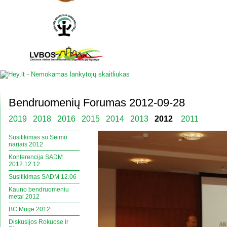
Bendruomenių Forumas 2012-09-28
2019
2018
2016
2015
2014
2013
2012
2011
Susitikimas su Seimo
nariais 2012
Konferencija SADM
2012.12.12
Susitikimas SADM 12.06
Kauno bendruomeniu
metai 2012
BC Muge 2012
Diskusijos Rokuose ir