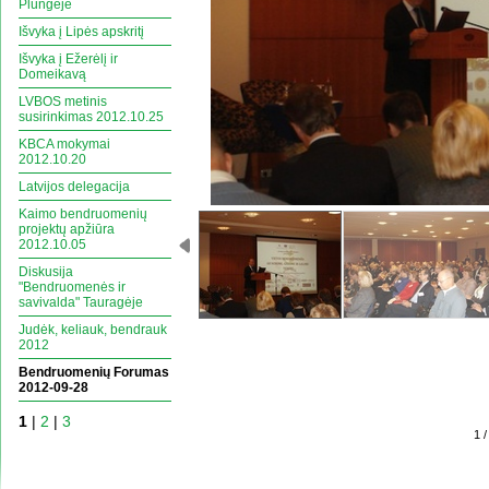
Plungeje
Išvyka į Lipės apskritį
Išvyka į Ežerėlį ir
Domeikavą
LVBOS metinis
susirinkimas 2012.10.25
KBCA mokymai
2012.10.20
Latvijos delegacija
Kaimo bendruomenių
projektų apžiūra
2012.10.05
Diskusija
"Bendruomenės ir
savivalda" Tauragėje
Judėk, keliauk, bendrauk
2012
Bendruomenių Forumas
2012-09-28
1
|
2
|
3
1 /