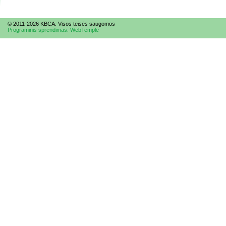
© 2011-2026 KBCA. Visos te
is
ės saugomos
Programinis sprendimas: WebTemple