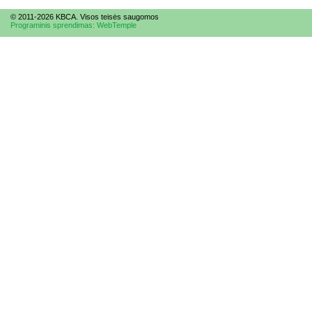
© 2011-2026 KBCA. Visos te
is
ės saugomos
Programinis sprendimas: WebTemple