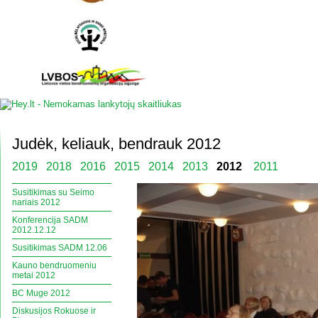
Judėk, keliauk, bendrauk 2012
2019
2018
2016
2015
2014
2013
2012
2011
Susitikimas su Seimo
nariais 2012
Konferencija SADM
2012.12.12
Susitikimas SADM 12.06
Kauno bendruomeniu
metai 2012
BC Muge 2012
Diskusijos Rokuose ir