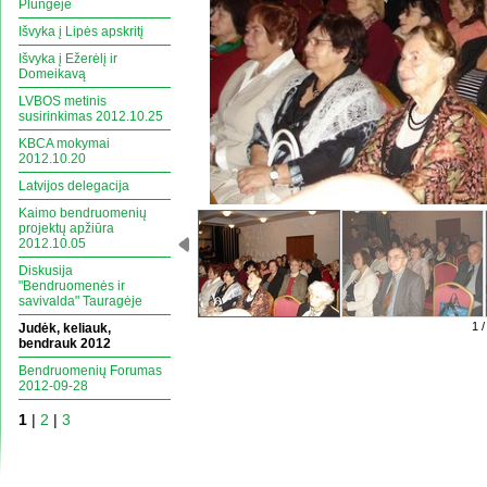
Plungeje
Išvyka į Lipės apskritį
Išvyka į Ežerėlį ir
Domeikavą
LVBOS metinis
susirinkimas 2012.10.25
KBCA mokymai
2012.10.20
Latvijos delegacija
Kaimo bendruomenių
projektų apžiūra
2012.10.05
Diskusija
"Bendruomenės ir
savivalda" Tauragėje
1 /
Judėk, keliauk,
bendrauk 2012
Bendruomenių Forumas
2012-09-28
1
|
2
|
3