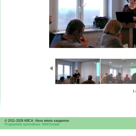
1 
© 2011-2026 KBCA. Visos te
is
ės saugomos
Programinis sprendimas: WebTemple