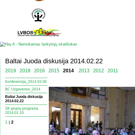
Baltai Juoda diskusija 2014.02.22
2019
2018
2016
2015
2014
2013
2012
2011
Konferencija_2014.03.06
BC Uzgavenes_2014
Baltai Juoda diskusija
2014.02.22
SK grupių programa
2014.01.10
1
|
2