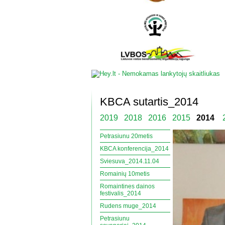
KBCA sutartis_2014
2019
2018
2016
2015
2014
Petrasiunu 20metis
KBCA konferencija_2014
Sviesuva_2014.11.04
Romainių 10metis
Romaintines dainos
festivalis_2014
Rudens muge_2014
Petrasiunu