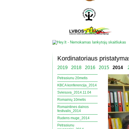
Kordinatoriaus pristatym
2019
2018
2016
2015
2014
Petrasiunu 20metis
KBCA konferencija_2014
Sviesuva_2014.11.04
Romainių 10metis
Romaintines dainos
festivalis_2014
Rudens muge_2014
Petrasiunu