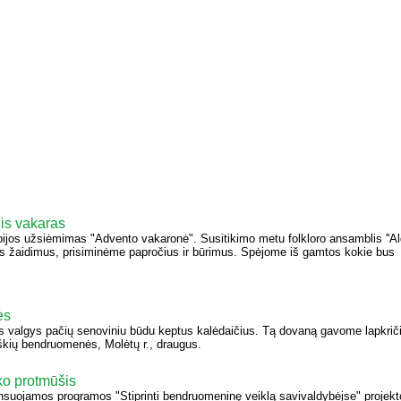
is vakaras
ijos užsiėmimas "Advento vakaronė". Susitikimo metu folkloro ansamblis ''Ald
ius žaidimus, prisiminėme papročius ir būrimus. Spėjome iš gamtos kokie bus
ės
valgys pačių senoviniu būdu keptus kalėdaičius. Tą dovaną gavome lapkrič
škių bendruomenės, Molėtų r., draugus.
o protmūšis
ojamos programos "Stiprinti bendruomeninę veiklą savivaldybėįse" projekt