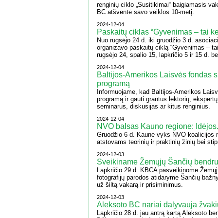
renginių ciklo „Susitikimai“ baigiamasis v
BC atšventė savo veiklos 10-metį.
2024-12-04
Paskaitų ciklas “Gyvenimas – tai ke
Nuo rugsėjo 24 d. iki gruodžio 3 d. asocia
organizavo paskaitų ciklą “Gyvenimas – tai
rugsėjo 24, spalio 15, lapkričio 5 ir 15 d. b
2024-12-04
Baltijos-Amerikos Laisvės fondas sk
programą
Informuojame, kad Baltijos-Amerikos Laisvė
programą ir gauti grantus lektorių, ekspert
seminarus, diskusijas ar kitus renginius.
2024-12-04
NVO balsas Kauno regione: Idėjos.
Gruodžio 6 d. Kaune vyks NVO koalicijos re
atstovams teorinių ir praktinių žinių bei st
2024-12-03
Sveikiname Žemųjų Šančių bendru
Lapkričio 29 d. KBCA pasveikinome Žemųjų
fotografijų parodos atidaryme Šančių bažn
už šiltą vakarą ir prisiminimus.
2024-12-03
Aleksoto BC nariai dalyvauja žvaki
Lapkričio 28 d. jau antrą kartą Aleksoto b