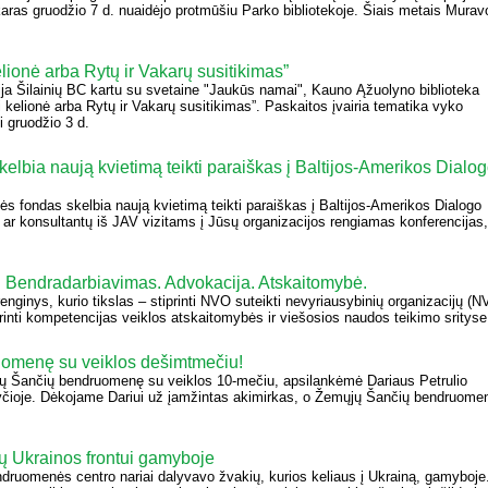
akaras gruodžio 7 d. nuaidėjo protmūšiu Parko bibliotekoje. Šiais metais Murav
lionė arba Rytų ir Vakarų susitikimas”
cija Šilainių BC kartu su svetaine "Jaukūs namai", Kauno Ąžuolyno biblioteka
 kelionė arba Rytų ir Vakarų susitikimas”. Paskaitos įvairia tematika vyko
ei gruodžio 3 d.
elbia naują kvietimą teikti paraiškas į Baltijos-Amerikos Dialo
s fondas skelbia naują kvietimą teikti paraiškas į Baltijos-Amerikos Dialogo
ų ar konsultantų iš JAV vizitams į Jūsų organizacijos rengiamas konferencijas,
 Bendradarbiavimas. Advokacija. Atskaitomybė.
nginys, kurio tikslas – stiprinti NVO suteikti nevyriausybinių organizacijų (N
iprinti kompetencijas veiklos atskaitomybės ir viešosios naudos teikimo srityse
omenę su veiklos dešimtmečiu!
 Šančių bendruomenę su veiklos 10-mečiu, apsilankėmė Dariaus Petrulio
yčioje. Dėkojame Dariui už įamžintas akimirkas, o Žemųjų Šančių bendruome
ų Ukrainos frontui gamyboje
endruomenės centro nariai dalyvavo žvakių, kurios keliaus į Ukrainą, gamyboje