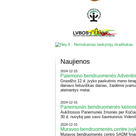
Naujienos
2024-12-15
Palemono bendruomenės Adventin
Gruodžio 12 d. įvyko paskutinis meno terap
dainavo lietuviškas dainas, žaidėme įvair
ateinantys metai.
2024-12-15
Panemunės bendruomenės kelion
Aukštosios Panemunės žmonės per Kūčias 
30 d. nuvykę pas savo šauniuosius Videni
2024-12-15
Muravos bendruomenės centre įvyk
Muravos bendruomenės centro SADM finansu